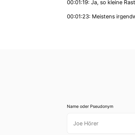
00:01:19: Ja, so kleine Ra
00:01:23: Meistens irgen
00:01:29: Das sind so klei
aufgestellt haben.
00:01:39: Und wer mit dem
um eben zum Beispiel ein 
genießen.
00:01:53: Ganz nahe also d
00:01:55: z.B.,
Name oder Pseudonym
00:01:57: ist das Melkus 
00:02:02: findet ihr das?