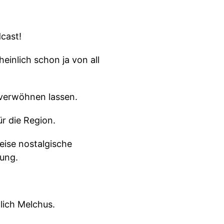
cast!
einlich schon ja von all
 verwöhnen lassen.
r die Region.
eise nostalgische
bung.
lich Melchus.