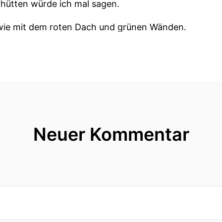
sthütten würde ich mal sagen.
dwie mit dem roten Dach und grünen Wänden.
ne Pausenhäuser die lokale Landwirtschaftsbetriebe h
 Rad durch die Gemeinde Ganna gesehen tut der kan
Milchshake, eine Quarkspeise oder Buttermilch direk
Neuer Kommentar
irekt bei uns um die Ecke
in Bürste von der Familie Lamas am Ganakeseer Weg.