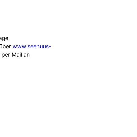
age
 über
www.seehuus-
per Mail an